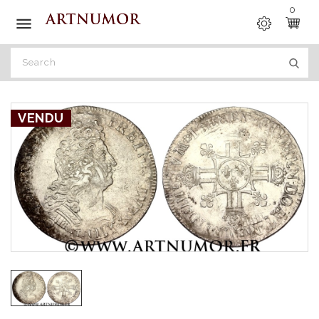
0

VENDU