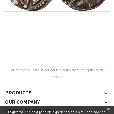
House specializing in collectible coins from antiquity to the
1800s.
PRODUCTS

OUR COMPANY

STORE INFORMATION

To give you the best possible experience, this site uses cookies.