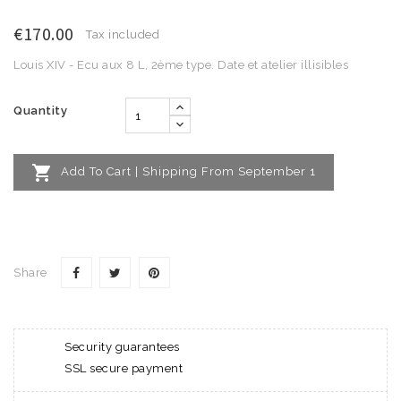
€170.00
Tax included
Louis XIV - Ecu aux 8 L, 2ème type. Date et atelier illisibles
Quantity

Add To Cart | Shipping From September 1
Share
Security guarantees
SSL secure payment