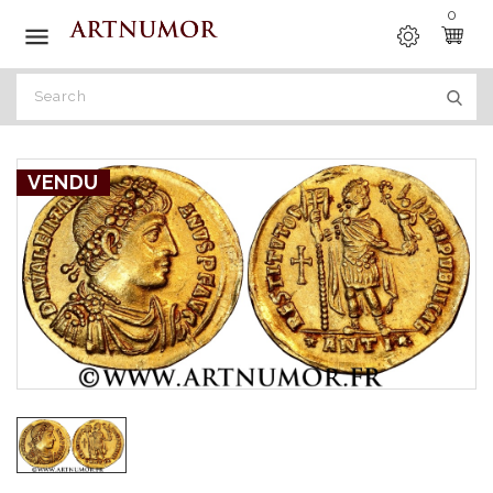
0

VENDU