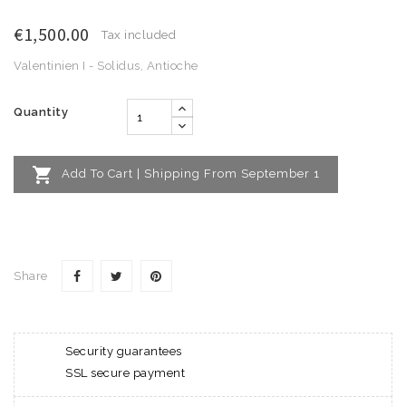
€1,500.00
Tax included
Valentinien I - Solidus, Antioche
Quantity

Add To Cart | Shipping From September 1
Share
Security guarantees
SSL secure payment