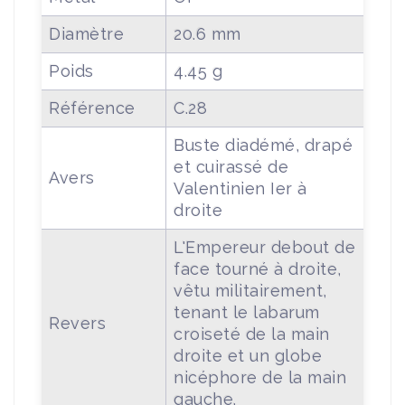
Diamètre
20.6 mm
Poids
4.45 g
Référence
C.28
Buste diadémé, drapé
et cuirassé de
Avers
Valentinien Ier à
droite
L'Empereur debout de
face tourné à droite,
vêtu militairement,
tenant le labarum
Revers
croiseté de la main
droite et un globe
nicéphore de la main
gauche.