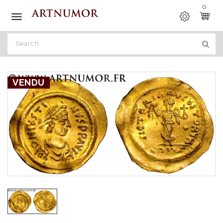
0

VENDU