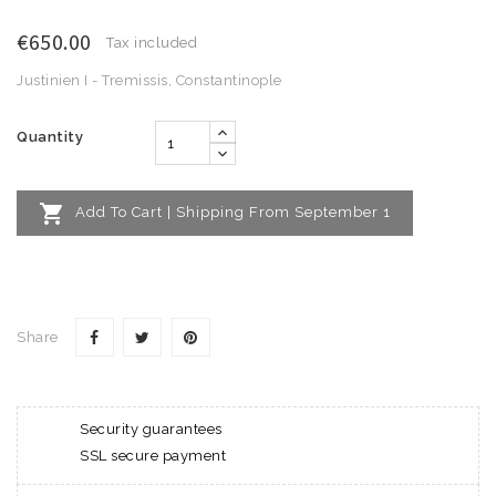
€650.00
Tax included
Justinien I - Tremissis, Constantinople
Quantity

Add To Cart | Shipping From September 1
Share
Security guarantees
SSL secure payment