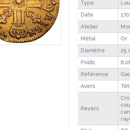
Type
Lou
Date
170
Atelier
Mon
Métal
Or
Diamètre
25
Poids
8.0
Référence
Gad
Avers
Têt
Cro
cou
Revers
can
ray