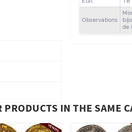
Etat
TB
Mon
Observations
bij
de 
R PRODUCTS IN THE SAME C
VENDU