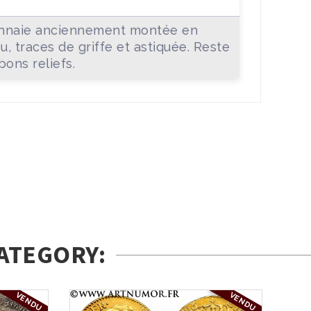
naie anciennement montée en
ou, traces de griffe et astiquée. Reste
bons reliefs.
ATEGORY:
VENDU
VENDU