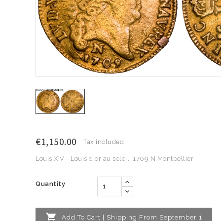
€1,150.00
Tax included
Louis XIV - Louis d'or au soleil, 1709 N Montpellier
Quantity

Add To Cart | Shipping From September 1