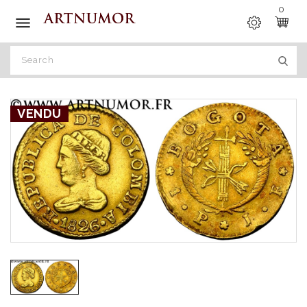
0

VENDU