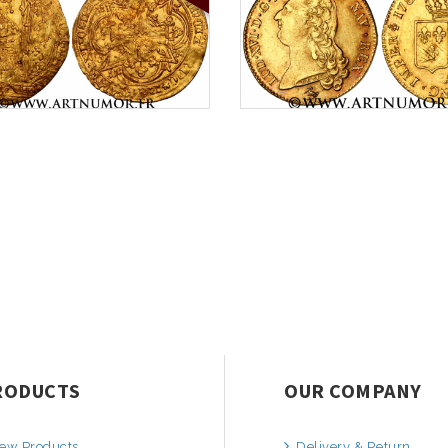
RODUCTS
OUR COMPANY
ew Products
Delivery & Return