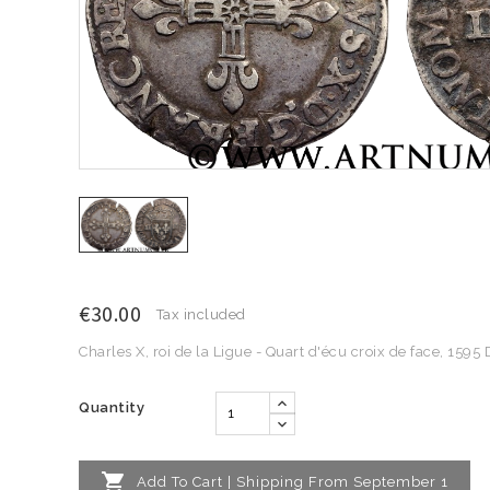
€30.00
Tax included
Charles X, roi de la Ligue - Quart d'écu croix de face, 1595
Quantity

Add To Cart | Shipping From September 1