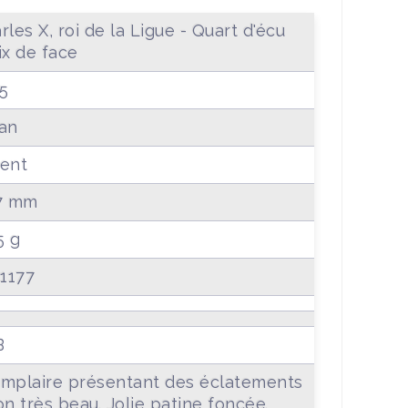
rles X, roi de la Ligue - Quart d'écu
ix de face
5
an
ent
7 mm
5 g
 1177
B
mplaire présentant des éclatements
on très beau. Jolie patine foncée.