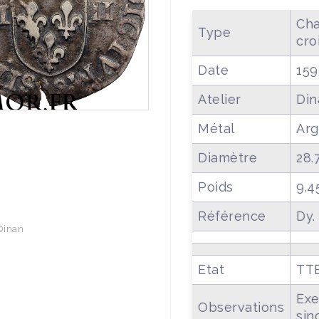
Cha
Type
cro
Date
159
Atelier
Din
Métal
Arg
Diamètre
28.
Poids
9.4
Référence
Dy.
 Dinan
Etat
TT
Exe
Observations
sin