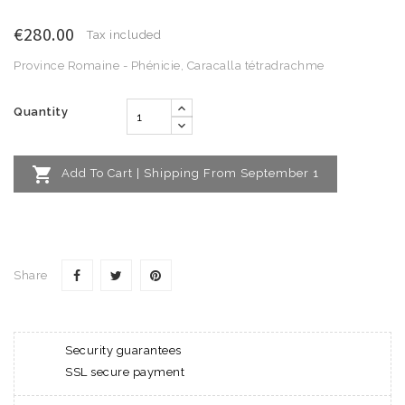
€280.00
Tax included
Province Romaine - Phénicie, Caracalla tétradrachme
Quantity

Add To Cart | Shipping From September 1
Share
Security guarantees
SSL secure payment