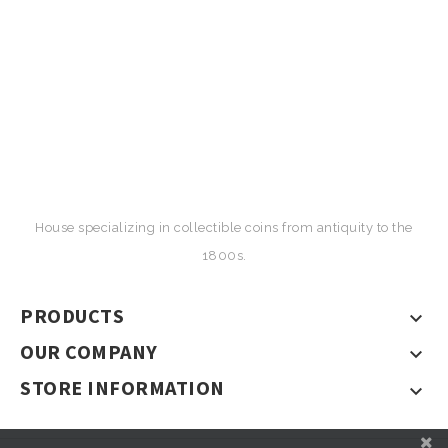
House specializing in collectible coins from antiquity to the
1800s.
PRODUCTS

OUR COMPANY

STORE INFORMATION
