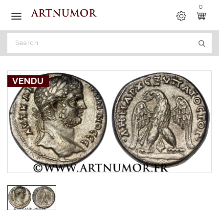
0

VENDU