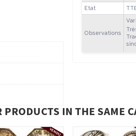
Etat
TT
Var
Trè
Observations
Tra
sin
R PRODUCTS IN THE SAME C
VENDU