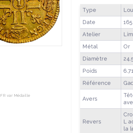
Type
Lou
Date
165
Atelier
Li
Métal
Or
Diamètre
24.
Poids
6.7
Référence
Gad
Têt
.FR var Médaille
Avers
ave
Cro
Revers
L a
la 