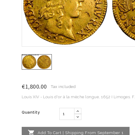
€1,800.00
Tax included
Louis XIV - Louis d'or à la mèche longue, 1652 I Limoges. F
Quantity

Add To Cart | Shipping From September 1