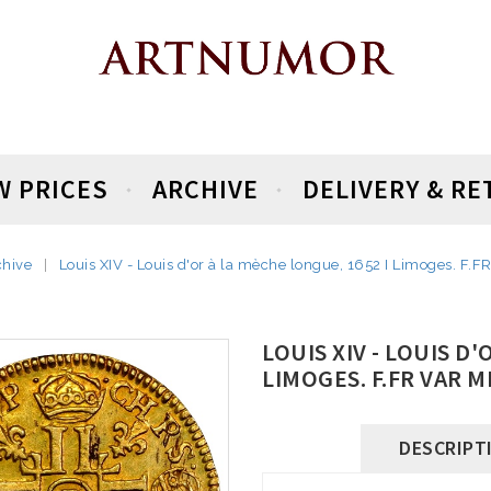
W PRICES
ARCHIVE
DELIVERY & R
chive
Louis XIV - Louis d'or à la mèche longue, 1652 I Limoges. F.F
LOUIS XIV - LOUIS D
LIMOGES. F.FR VAR M
DESCRIPT