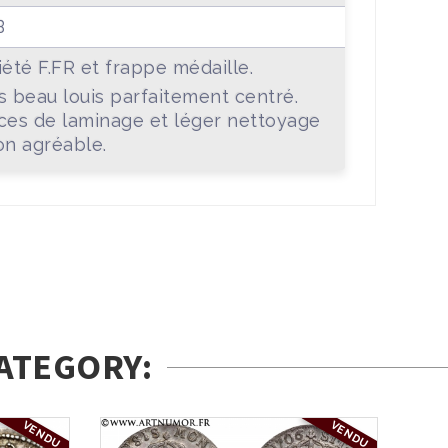
B
iété F.FR et frappe médaille.
s beau louis parfaitement centré.
ces de laminage et léger nettoyage
on agréable.
ATEGORY:
VENDU
VENDU