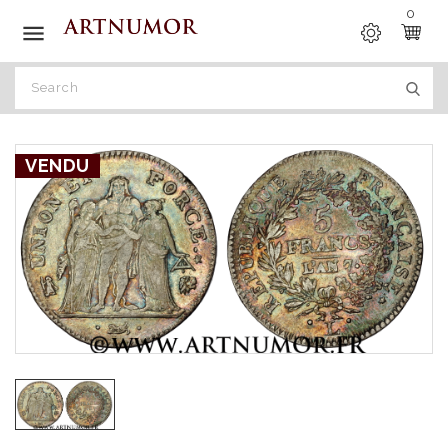
0

VENDU