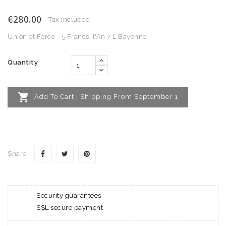
€280.00
Tax included
Union et Force - 5 Francs, l'An 7 L Bayonne
Quantity

Add To Cart | Shipping From September 1
Share
Security guarantees
SSL secure payment