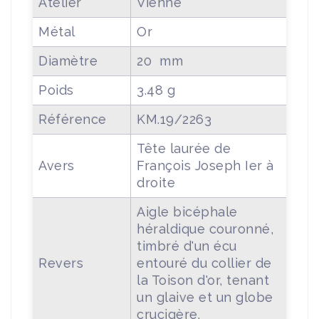
Atelier
Vienne
Métal
Or
Diamètre
20 mm
Poids
3.48 g
Référence
KM.19/2263
Tête laurée de
Avers
François Joseph Ier à
droite
Aigle bicéphale
héraldique couronné,
timbré d'un écu
Revers
entouré du collier de
la Toison d'or, tenant
un glaive et un globe
crucigère.