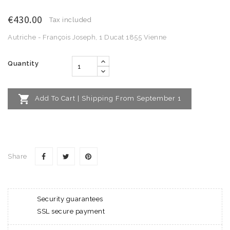
€430.00
Tax included
Autriche - François Joseph, 1 Ducat 1855 Vienne
Quantity

Add To Cart | Shipping From September 1
Share
Security guarantees
SSL secure payment