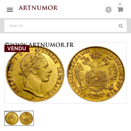
0

VENDU