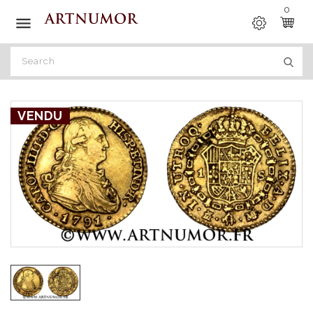
0

VENDU