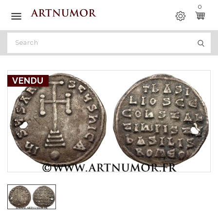
0

VENDU