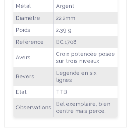
Métal
Argent
Diamètre
22.2mm
Poids
2.39 g
Référence
BC.1708
Croix potencée posée
Avers
sur trois niveaux
Légende en six
Revers
lignes
Etat
TTB
Bel exemplaire, bien
Observations
centré mais percé.