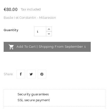
€80.00
Tax included
Basile I et Constantin - Miliaresion
Quantity

Add To Cart | Shipping From September 1
Share
Security guarantees
SSL secure payment