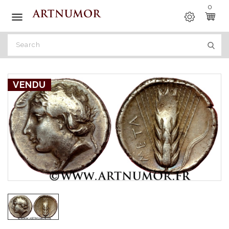
0

VENDU