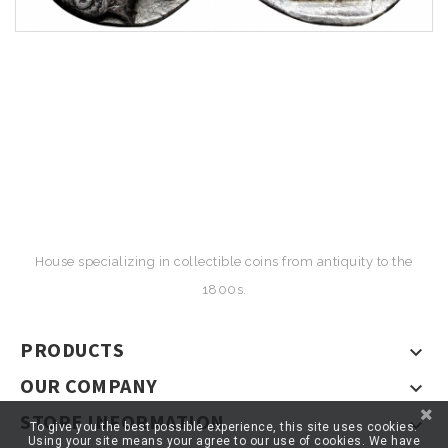
House specializing in collectible coins from antiquity to the
1800s.
PRODUCTS

OUR COMPANY

STORE INFORMATION

To give you the best possible experience, this site uses cookies.
Using your site means your agree to our use of cookies. We have