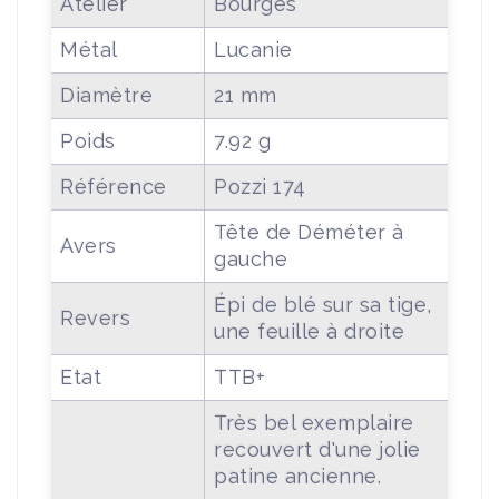
Atelier
Bourges
Métal
Lucanie
Diamètre
21 mm
Poids
7.92 g
Référence
Pozzi 174
Tête de Déméter à
Avers
gauche
Épi de blé sur sa tige,
Revers
une feuille à droite
Etat
TTB+
Très bel exemplaire
recouvert d'une jolie
patine ancienne.