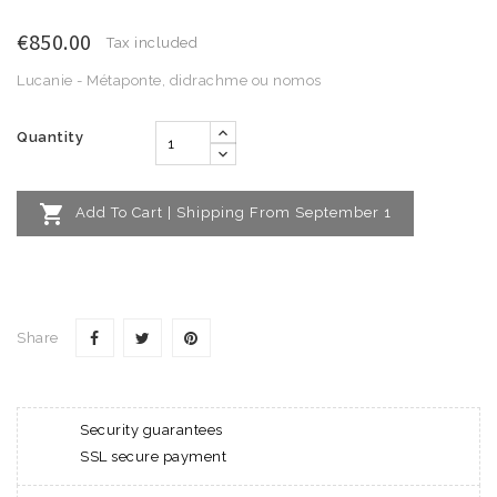
€850.00
Tax included
Lucanie - Métaponte, didrachme ou nomos
Quantity

Add To Cart | Shipping From September 1
Share
Security guarantees
SSL secure payment