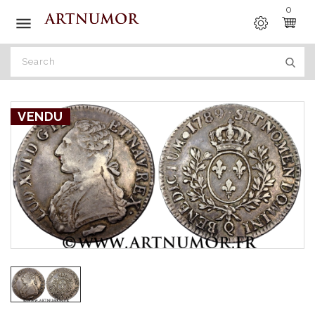
0

VENDU