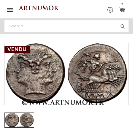
0

VENDU