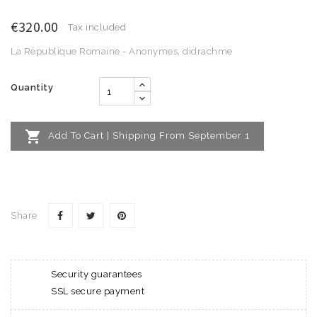
€320.00
Tax included
La République Romaine - Anonymes, didrachme
Quantity

Add To Cart | Shipping From September 1
Share
Security guarantees
SSL secure payment