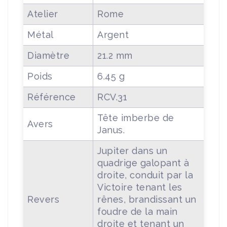
Atelier
Rome
Métal
Argent
Diamètre
21.2 mm
Poids
6.45 g
Référence
RCV.31
Tête imberbe de
Avers
Janus.
Jupiter dans un
quadrige galopant à
droite, conduit par la
Victoire tenant les
Revers
rênes, brandissant un
foudre de la main
droite et tenant un