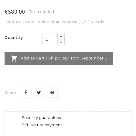
€580.00
Tax included
Louis XV - Demi louis d'or au bandeau, 17[..] A Paris
Quantity

Add To Cart | Shipping From September 1
Share
Security guarantees
SSL secure payment