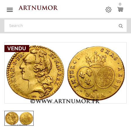
0

VENDU