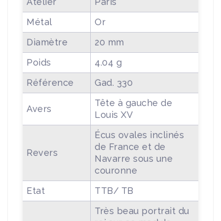
Atelier
Paris
Métal
Or
Diamètre
20 mm
Poids
4.04 g
Référence
Gad. 330
Tête à gauche de
Avers
Louis XV
Écus ovales inclinés
de France et de
Revers
Navarre sous une
couronne
Etat
TTB/ TB
Très beau portrait du