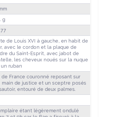
 mm
4 g
177
te de Louis XVI à gauche, en habit de
r, avec le cordon et la plaque de
rdre du Saint-Esprit, avec jabot de
telle, les cheveux noués sur la nuque
 un ruban
 de France couronné reposant sur
 main de justice et un sceptre posés
sautoir, entouré de deux palmes.
+
mplaire étant légèrement ondulé
re 7 et 9h car le flan a fissuré à la