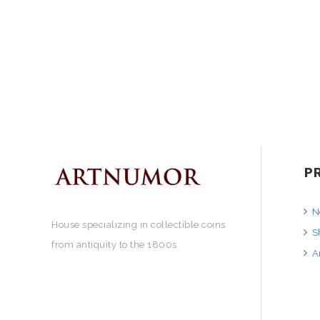
P
N
House specializing in collectible coins
S
from antiquity to the 1800s.
A