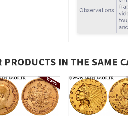
fra
Observations
vid
tou
anc
R PRODUCTS IN THE SAME C
VENDU