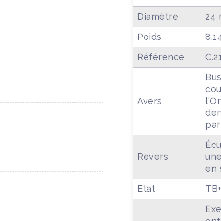
Diamètre
24
Poids
8.1
Référence
C.2
Bus
cou
Avers
l'O
den
par
Écu
Revers
une
en 
Etat
TB
Exe
ent