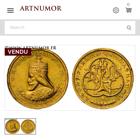
0

VENDU