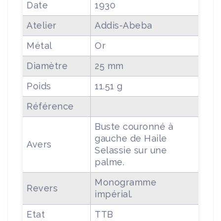
Date
1930
Atelier
Addis-Abeba
Métal
Or
Diamètre
25 mm
Poids
11.51 g
Référence
Buste couronné à
gauche de Haile
Avers
Selassie sur une
palme.
Monogramme
Revers
impérial.
Etat
TTB