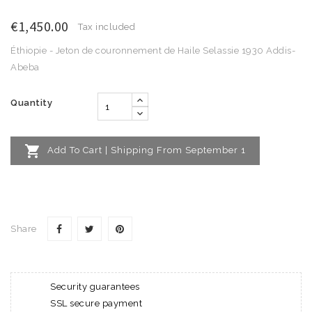
€1,450.00
Tax included
Éthiopie - Jeton de couronnement de Haile Selassie 1930 Addis-
Abeba
Quantity

Add To Cart | Shipping From September 1
Share
Security guarantees
SSL secure payment