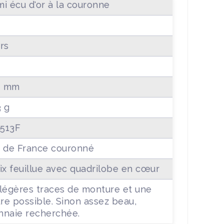
i écu d'or à la couronne
rs
8 mm
3 g
 513F
 de France couronné
ix feuillue avec quadrilobe en cœur
légères traces de monture et une
ure possible. Sinon assez beau,
naie recherchée.