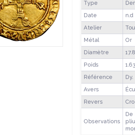
Type
Dem
Date
n.d
Atelier
Tou
Métal
Or
Diamètre
17.
Poids
1.6
Référence
Dy.
Avers
Écu
Revers
Cro
De 
Observations
pli
mon