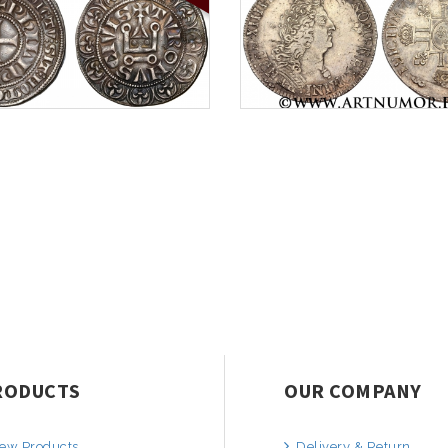
RODUCTS
OUR COMPANY
ew Products
Delivery & Return