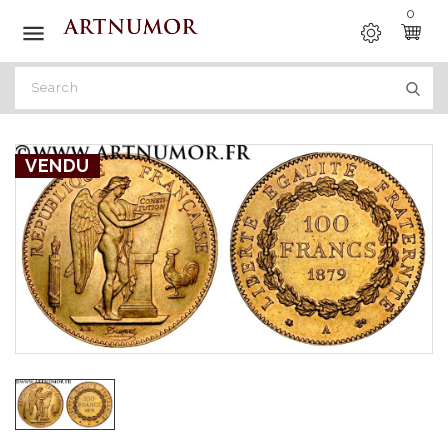
0

VENDU