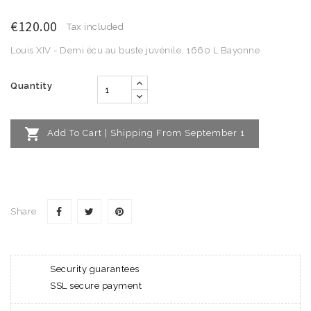
€120.00
Tax included
Louis XIV - Demi écu au buste juvénile, 1660 L Bayonne
Quantity

Add To Cart | Shipping From September 1
Share
Security guarantees
SSL secure payment