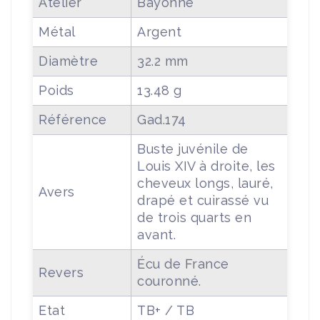
Atelier
Bayonne
Métal
Argent
Diamètre
32.2 mm
Poids
13.48 g
Référence
Gad.174
Buste juvénile de
Louis XIV à droite, les
cheveux longs, lauré,
Avers
drapé et cuirassé vu
de trois quarts en
avant.
Écu de France
Revers
couronné.
Etat
TB+ / TB