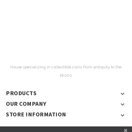
House specializing in collectible coins from antiquity to the
1800s.
PRODUCTS

OUR COMPANY

STORE INFORMATION
