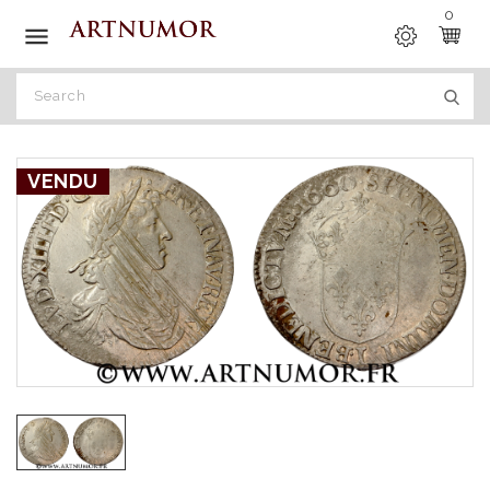
0

VENDU