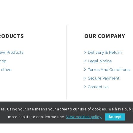
RODUCTS
OUR COMPANY
ew Products
Delivery & Return
hop
Legal Notice
rchive
Terms And Conditions
Secure Payment
Contact Us
kies. Using your site means your agree to our use of cookies. We have publ
more about the cookies we use.
View cookies policy.
Accept
© 2026 - ARTNUMOR - Tous droits réservés