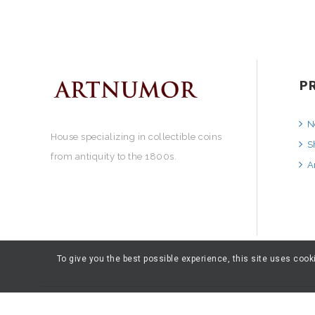
P
N
House specializing in collectible coins
S
from antiquity to the 1800s.
A
To give you the best possible experience, this site uses coo