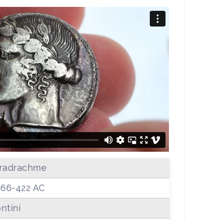
radrachme
466-422 AC
ntini