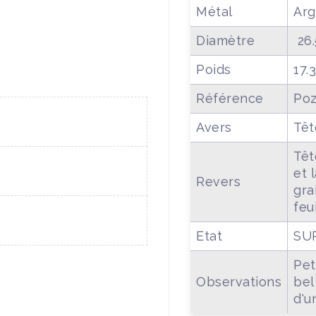
Métal
Arg
Diamètre
26
Poids
17.
Référence
Poz
Avers
Têt
Têt
et 
Revers
gra
feu
Etat
SU
Pet
Observations
bel
d'u