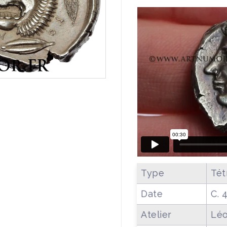
Type
Tét
Date
C. 
Atelier
Léo