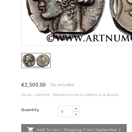
€2,500.00
Tax included
Sicile - Léontini, Tétradrachme du Maître à la feuille
Quantity

Add To Cart | Shipping From September 1