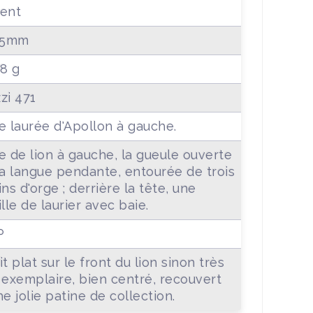
ent
.5mm
38 g
zi 471
e laurée d'Apollon à gauche.
e de lion à gauche, la gueule ouverte
la langue pendante, entourée de trois
ins d'orge ; derrière la tête, une
ille de laurier avec baie.
P
it plat sur le front du lion sinon très
 exemplaire, bien centré, recouvert
ne jolie patine de collection.