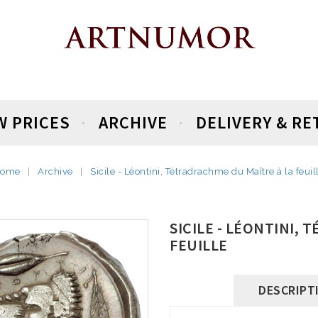
W PRICES
ARCHIVE
DELIVERY & R
Home
Archive
Sicile - Léontini, Tétradrachme du Maître à la feuil
SICILE - LÉONTINI,
FEUILLE
DESCRIPT