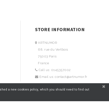
STORE INFORMATION
ARTNUMOR
68, rue du Vertbois
75003 Paris
France
Call us:
0145357002
Email us:
contact@artnumor.fr
ished a new cookies policy, which you should need to find out