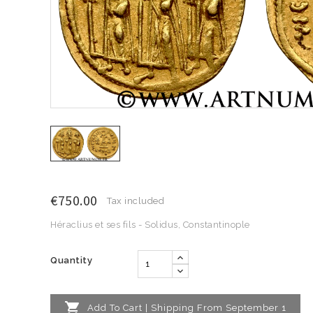
€750.00
Tax included
Héraclius et ses fils - Solidus, Constantinople
Quantity

Add To Cart | Shipping From September 1