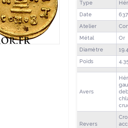
Type
Hér
Date
637
Atelier
Con
Métal
Or
Diamètre
19.
Poids
4.3
Hér
gau
Avers
deb
chl
cru
Cro
Revers
acc