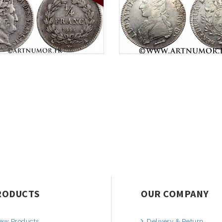
RODUCTS
OUR COMPANY
ew Products
Delivery & Return