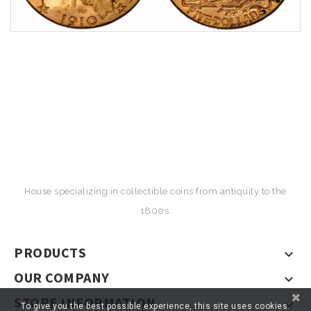
House specializing in collectible coins from antiquity to the
1800s.
PRODUCTS

OUR COMPANY

STORE INFORMATION

To give you the best possible experience, this site uses cookies.