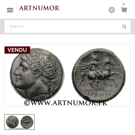
0

VENDU