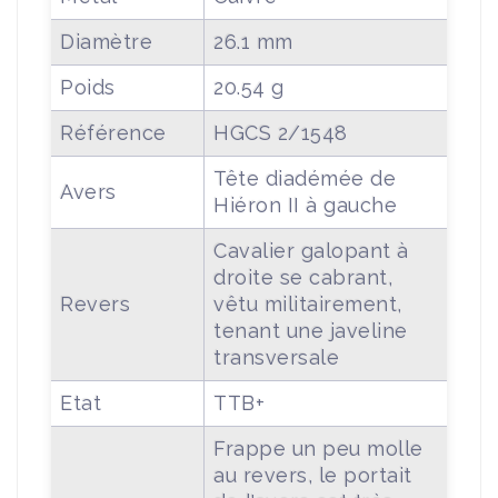
Diamètre
26.1 mm
Poids
20.54 g
Référence
HGCS 2/1548
Tête diadémée de
Avers
Hiéron II à gauche
Cavalier galopant à
droite se cabrant,
Revers
vêtu militairement,
tenant une javeline
transversale
Etat
TTB+
Frappe un peu molle
au revers, le portait