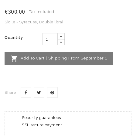
€300.00
Tax included
Sicile - Syracuse, Double litrai
Quantity

Add To Cart | Shipping From September 1
Share
Security guarantees
SSL secure payment