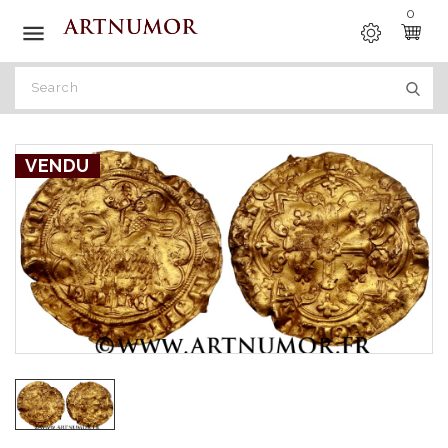
0

VENDU