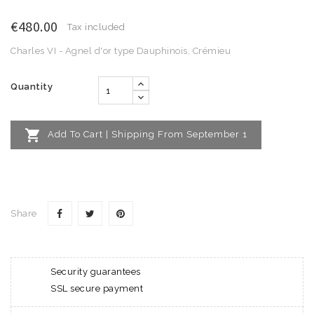
€480.00
Tax included
Charles VI - Agnel d'or type Dauphinois, Crémieu
Quantity

Add To Cart | Shipping From September 1
Share
Security guarantees
SSL secure payment