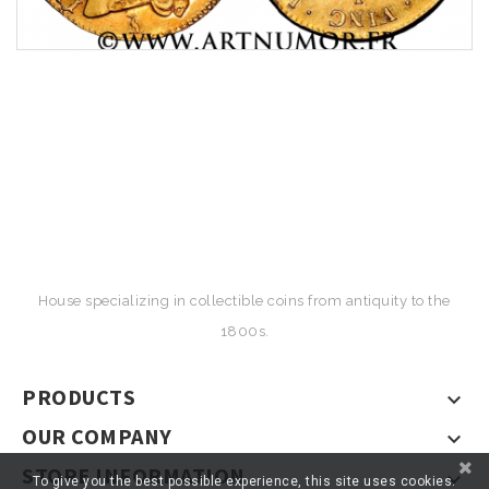
House specializing in collectible coins from antiquity to the
1800s.
PRODUCTS

OUR COMPANY

STORE INFORMATION

To give you the best possible experience, this site uses cookies.