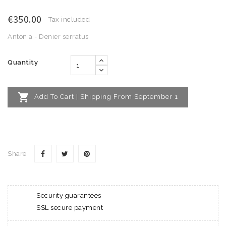
€350.00
Tax included
Antonia - Denier serratus
Quantity

Add To Cart | Shipping From September 1
Share
Security guarantees
SSL secure payment