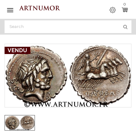
0

VENDU