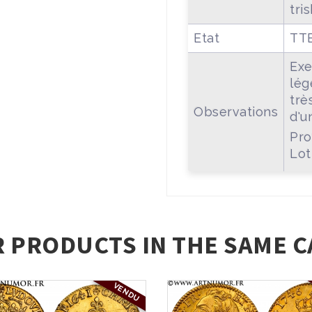
tri
Etat
TT
Exe
lég
trè
Observations
d'u
Pro
Lot
R PRODUCTS IN THE SAME C
VENDU