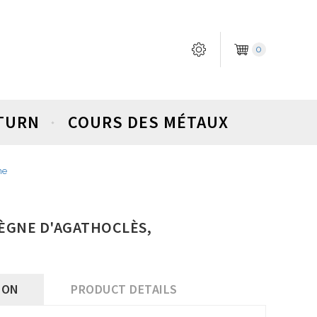
0
ETURN
COURS DES MÉTAUX
me
 RÈGNE D'AGATHOCLÈS,
ION
PRODUCT DETAILS