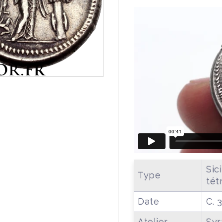
Sic
Type
tét
Date
C. 
Atelier
Syr