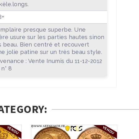
skèle.longs.
B+
mplaire presque superbe. Une
ère usure sur les parties hautes sinon
s beau. Bien centré et recouvert
ne jolie patine sur un très beau style.
venance : Vente Inumis du 11-12-2012
 n° 8
ATEGORY:
VENDU
VENDU