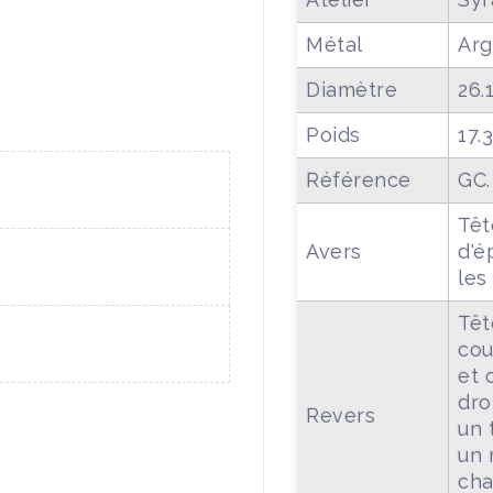
Métal
Arg
Diamètre
26.
Poids
17.
Référence
GC.
Têt
Avers
d'é
les
Têt
cou
et 
dro
Revers
un 
un 
cha