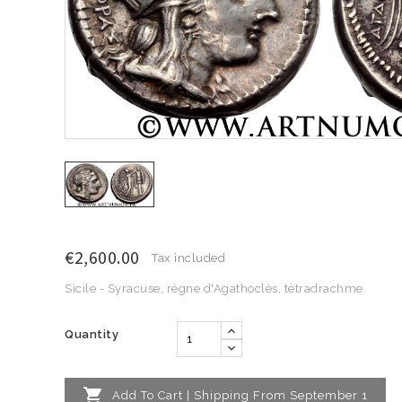
€2,600.00
Tax included
Sicile - Syracuse, règne d'Agathoclès, tétradrachme
Quantity

Add To Cart | Shipping From September 1