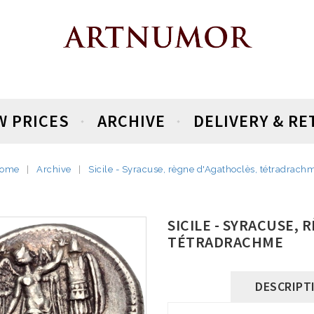
W PRICES
ARCHIVE
DELIVERY & R
ome
Archive
Sicile - Syracuse, règne d'Agathoclès, tétradrach
SICILE - SYRACUSE,
TÉTRADRACHME
DESCRIPT