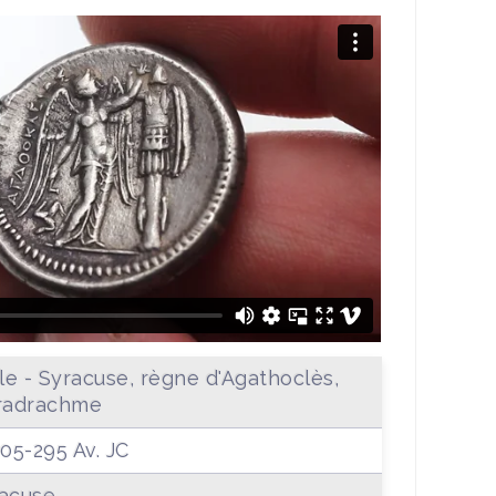
ile - Syracuse, règne d'Agathoclès,
radrachme
305-295 Av. JC
acuse