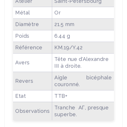
Atelier
Saint-Pétersbourg
Métal
Or
Diamètre
21.5 mm
Poids
6.44 g
Référence
KM.19/Y.42
Tête nue d'Alexandre
Avers
III à droite.
Aigle bicéphale
Revers
couronné.
Etat
TTB+
Tranche АГ, presque
Observations
superbe.