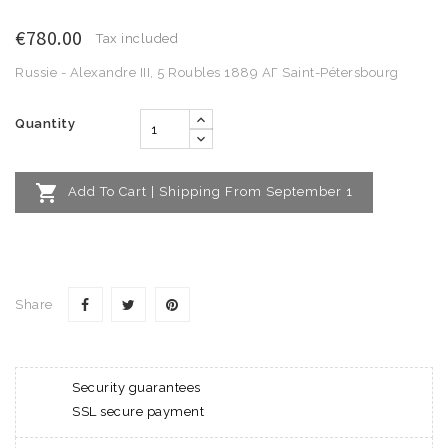
€780.00
Tax included
Russie - Alexandre III, 5 Roubles 1889 АГ Saint-Pétersbourg
Quantity

Add To Cart | Shipping From September 1
Share
Security guarantees
SSL secure payment