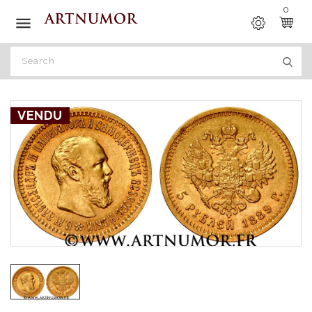
0

VENDU