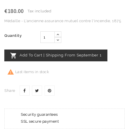
€180.00
Tax included
Médaille - L'ancienne assurance mutuel contre l'incendie, 1875
Quantity

Add To Cart | Shipping From September 1

Last items in stock
Share
Security guarantees
SSL secure payment