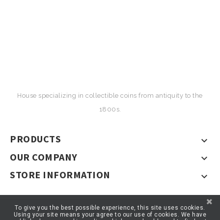
House specializing in collectible coins from antiquity to the
1800s.
PRODUCTS

OUR COMPANY

STORE INFORMATION

To give you the best possible experience, this site uses cookies.
Using your site means your agree to our use of cookies. We have