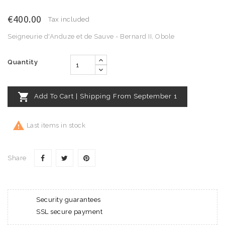
€400.00
Tax included
Seigneurie d'Anduze et de Sauve - Bernard II, Obole
Quantity

Add To Cart | Shipping From September 1

Last items in stock
Share
Security guarantees
SSL secure payment