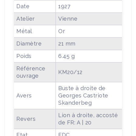
Date
1927
Atelier
Vienne
Métal
Or
Diamètre
21 mm
Poids
6.45 g
Référence
KM20/12
ouvrage
Buste à droite de
Avers
Georges Castriote
Skanderbeg
Lion à droite, accosté
Revers
de FR: A | 20
Etat
FDC