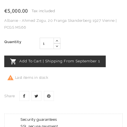
€5,000.00
Tax included
Albanie - Ahmed Zogu, 20 Franga Skanderberg 1927 Vienne |
PCGS MS66
Quantity

Add To Cart | Shipping From September 1

Last items in stock
Share
Security guarantees
SSL secure payment