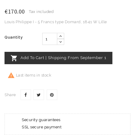
€170.00
Tax included
Louis Philippe I - 5 Francs type Domard, 1841 W Lille
Quantity

Add To Cart | Shipping From September 1

Last items in stock
Share
Security guarantees
SSL secure payment