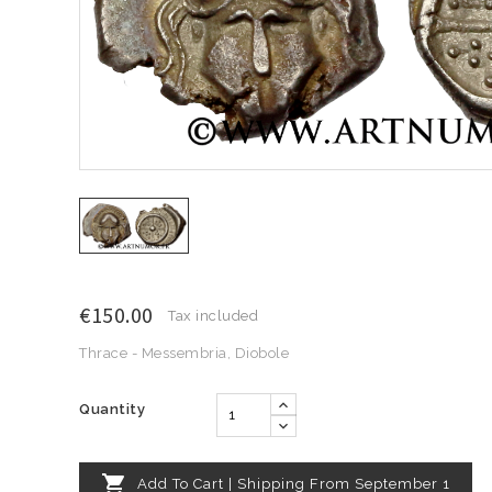
€150.00
Tax included
Thrace - Messembria, Diobole
Quantity

Add To Cart | Shipping From September 1