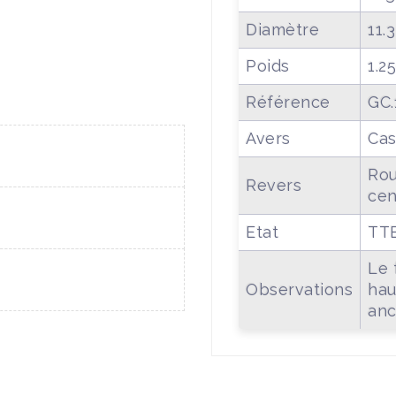
Diamètre
11.
Poids
1.2
Référence
GC.
Avers
Cas
Rou
Revers
cen
Etat
TT
Le 
Observations
hau
anc