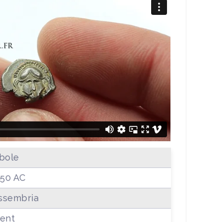
bole
350 AC
ssembria
ent