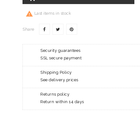

Last items in stock
Share
Security guarantees
SSL secure payment
Shipping Policy
See delivery prices
Returns policy
Return within 14 days