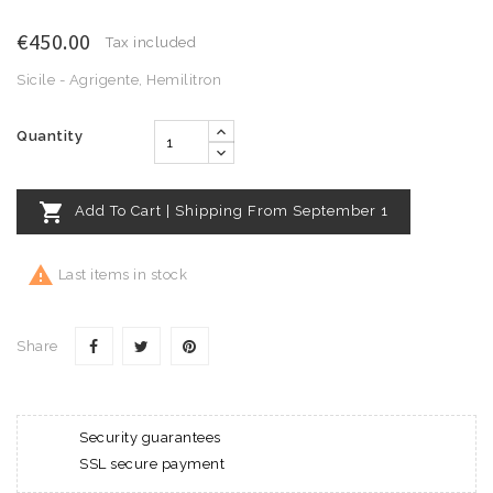
€450.00
Tax included
Sicile - Agrigente, Hemilitron
Quantity

Add To Cart | Shipping From September 1

Last items in stock
Share
Security guarantees
SSL secure payment