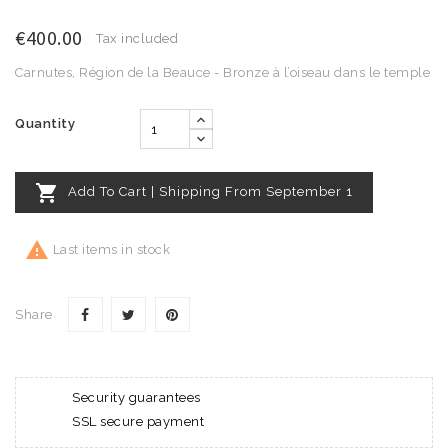
€400.00
Tax included
Carnutes, Région de la Beauce - Bronze à l’oiseau dans le temple
Quantity

Add To Cart | Shipping From September 1

Last items in stock
Share
Security guarantees
SSL secure payment