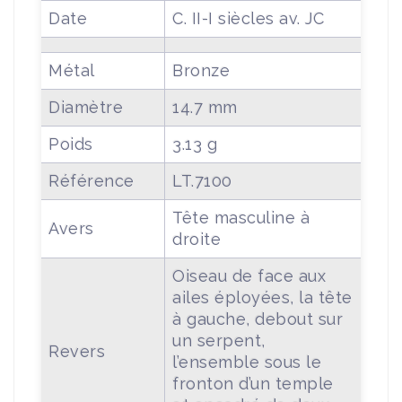
Date
C. II-I siècles av. JC
Métal
Bronze
Diamètre
14.7 mm
Poids
3.13 g
Référence
LT.7100
Tête masculine à
Avers
droite
Oiseau de face aux
ailes éployées, la tête
à gauche, debout sur
un serpent,
Revers
l’ensemble sous le
fronton d’un temple