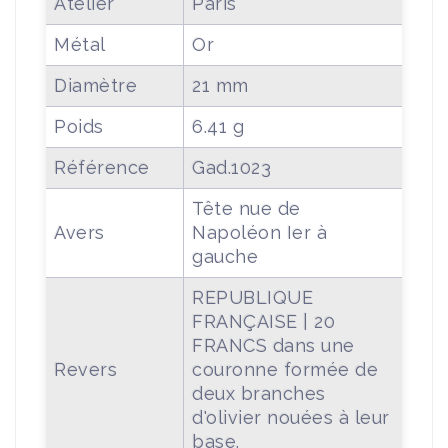
Atelier
Paris
Métal
Or
Diamètre
21 mm
Poids
6.41 g
Référence
Gad.1023
Tête nue de
Avers
Napoléon Ier à
gauche
REPUBLIQUE
FRANÇAISE | 20
FRANCS dans une
Revers
couronne formée de
deux branches
d'olivier nouées à leur
base.