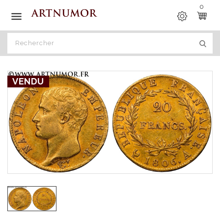
0

VENDU