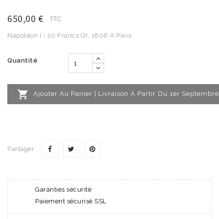
650,00 €
TTC
Napoléon I - 20 Francs Or, 1806 A Paris
Quantité

Ajouter Au Panier | Livraison À Partir Du 1er Septembre
Partager
Garanties sécurité
Paiement sécurisé SSL