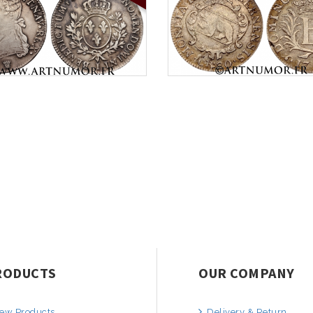
RODUCTS
OUR COMPANY
ew Products
Delivery & Return