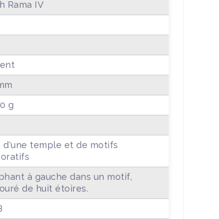
h Rama IV
ent
 mm
20 g
 d'une temple et de motifs
oratifs
phant à gauche dans un motif,
ouré de huit étoires.
B