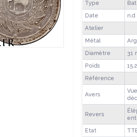
Type
Bat
Date
n.d
Atelier
Métal
Arg
Diamètre
31
Poids
15.
Référence
Vue
Avers
déc
Élé
Revers
ent
Etat
TT