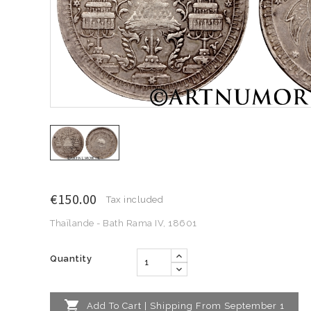
€150.00
Tax included
Thaïlande - Bath Rama IV, 18601
Quantity

Add To Cart | Shipping From September 1