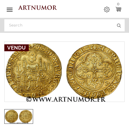
0

VENDU