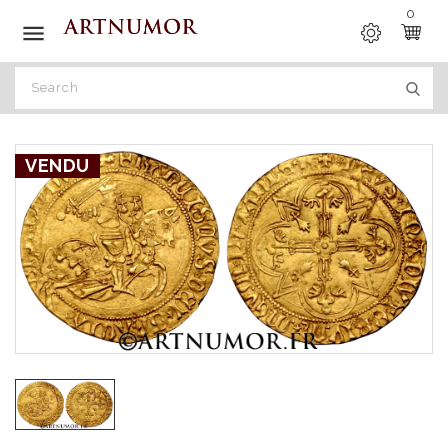
0

VENDU