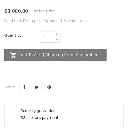
€3,000.00
Tax included
Duché de Bretagne - François II, Cavalier d'or.
Quantity

Add To Cart | Shipping From September 1
Share
Security guarantees
SSL secure payment