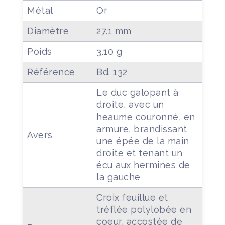
Métal
Or
Diamètre
27.1 mm
Poids
3.10 g
Référence
Bd. 132
Le duc galopant à
droite, avec un
heaume couronné, en
armure, brandissant
Avers
une épée de la main
droite et tenant un
écu aux hermines de
la gauche
Croix feuillue et
tréflée polylobée en
coeur, accostée de