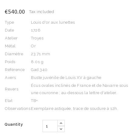
€540.00
Tax included
Type
Louis d'or aux lunettes
Date
1726
Atelier
Troyes
Métal
Or
Diamètre
23.71 mm
Poids
8.01 g
Référence
Gad.340
Avers
Buste juvénile de Louis XV à gauche
Écus ovales inclinés de France et de Navarre sous
Revers
une couronne ; au-dessous la lettre d'atelier.
Etat
TB+
Observations
Exemplaire astiquée, trace de soudure à 12h.
Quantity