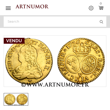
0

VENDU