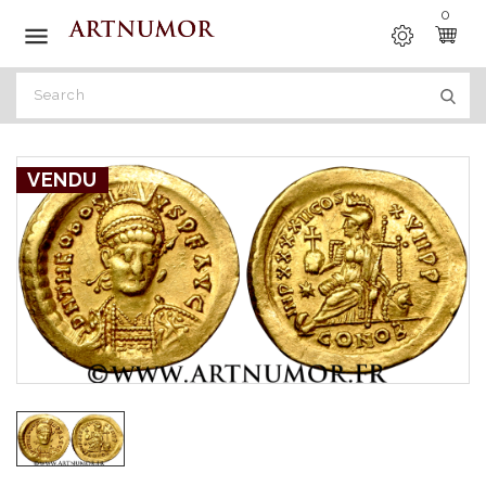
0

VENDU