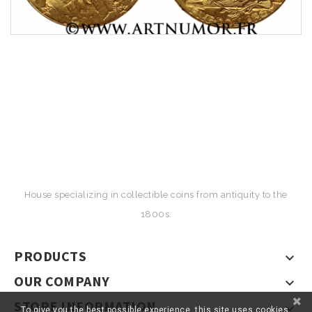
House specializing in collectible coins from antiquity to the
1800s.
PRODUCTS

OUR COMPANY

STORE INFORMATION

To give you the best possible experience, this site uses cookies.