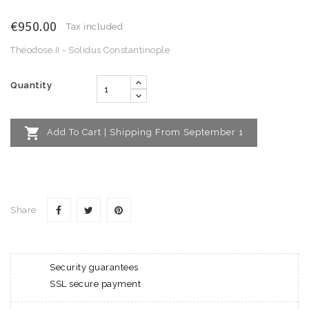
€950.00
Tax included
Théodose II - Solidus Constantinople
Quantity

Add To Cart | Shipping From September 1
Share
Security guarantees
SSL secure payment