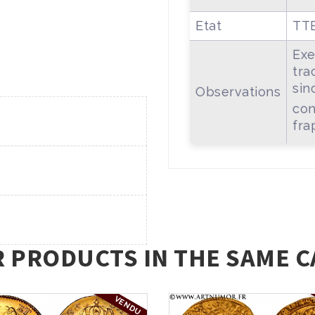
Etat
TT
Exe
tra
sin
Observations
con
fra
R PRODUCTS IN THE SAME C
VENDU