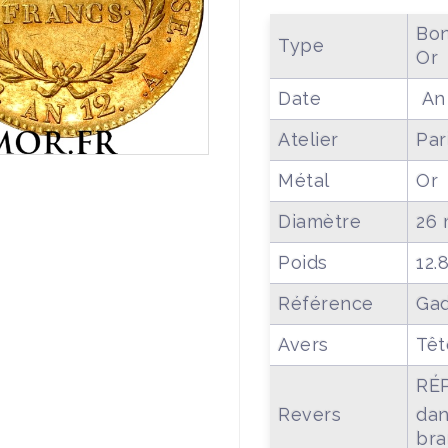
Bon
Type
Or
Date
An 
Atelier
Par
Métal
Or
Diamètre
26
Poids
12.
Référence
Gad
Avers
Têt
RÉ
Revers
dan
bra