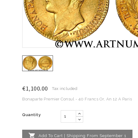
€1,100.00
Tax included
Bonaparte Premier Consul - 40 Francs Or, An 12 A Paris
Quantity

Add To Cart | Shipping From September 1