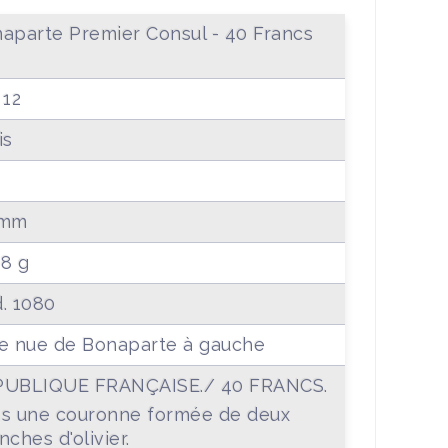
aparte Premier Consul - 40 Francs
12
is
 mm
88 g
. 1080
e nue de Bonaparte à gauche
PUBLIQUE FRANÇAISE./ 40 FRANCS.
s une couronne formée de deux
nches d'olivier.