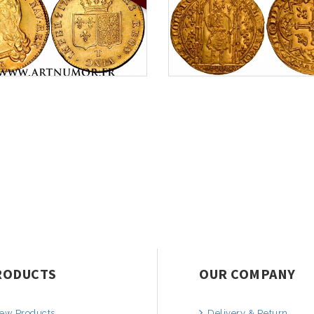
RODUCTS
OUR COMPANY
ew Products
Delivery & Return