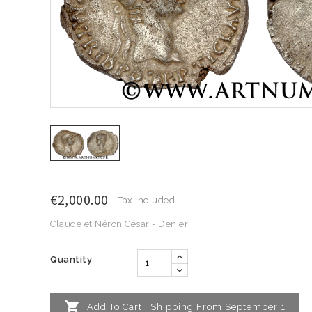
€2,000.00
Tax included
Claude et Néron César - Denier
Quantity

Add To Cart | Shipping From September 1