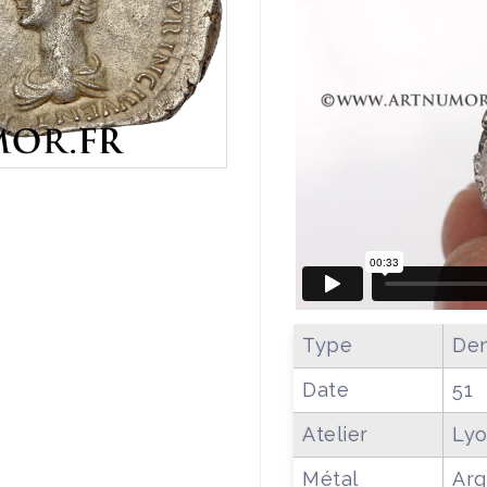
Type
Den
Date
51
Atelier
Ly
Métal
Arg