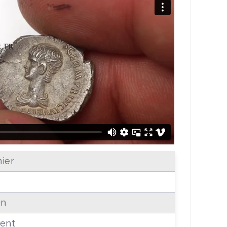
ier
on
ent