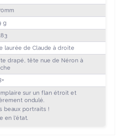
.70mm
9 g
.83
e laurée de Claude à droite
te drapé, tête nue de Néron à
uche
B+
mplaire sur un flan étroit et
èrement ondulé.
s beaux portraits !
e en l'état.