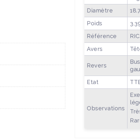
Diamètre
18
Poids
3.3
Référence
RIC
Avers
Têt
Bus
Revers
ga
Etat
TT
Exe
lég
Observations
Trè
Rar