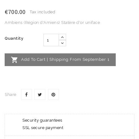
€700.00
Tax included
Ambiens (Région d'Amiens) Statère d'or uniface
Quantity

Add To Cart | Shipping From September 1
Share
Security guarantees
SSL secure payment