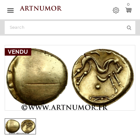
0

VENDU