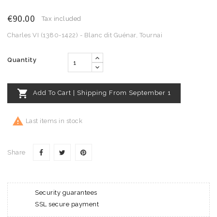
€90.00
Tax included
Charles VI (1380-1422) - Blanc dit Guénar, Tournai
Quantity

Add To Cart | Shipping From September 1

Last items in stock
Share
Security guarantees
SSL secure payment