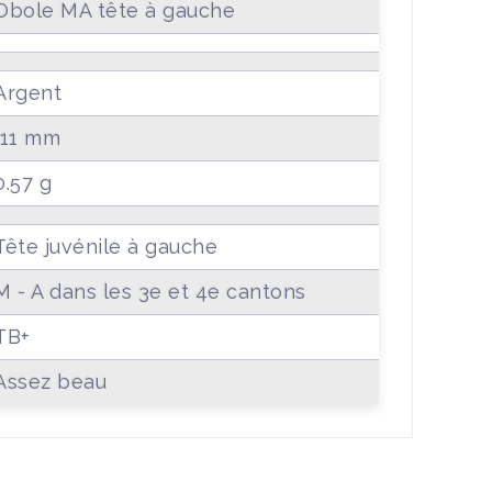
Obole MA tête à gauche
Argent
11 mm
0.57 g
Tête juvénile à gauche
M - A dans les 3e et 4e cantons
TB+
Assez beau