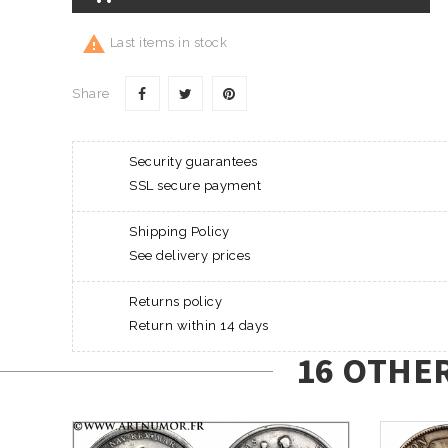

Last items in stock
Share
Security guarantees
SSL secure payment
Shipping Policy
See delivery prices
Returns policy
Return within 14 days
16 OTHE