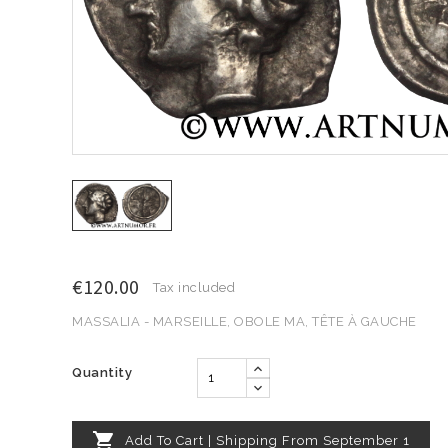
€120.00
Tax included
MASSALIA - MARSEILLE, OBOLE MA, TÊTE À GAUCHE
Quantity

Add To Cart | Shipping From September 1