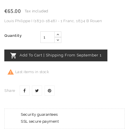
€65.00
Tax included
Louis Philippe I (1830-1848) - 1 Franc, 1834 B Rouen
Quantity

Add To Cart | Shipping From September 1

Last items in stock
Share
Security guarantees
SSL secure payment