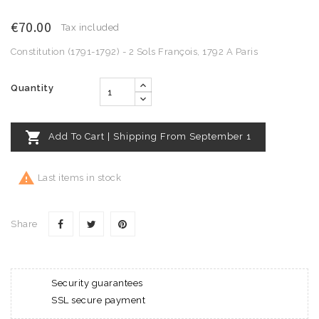
€70.00
Tax included
Constitution (1791-1792) - 2 Sols François, 1792 A Paris
Quantity

Add To Cart | Shipping From September 1

Last items in stock
Share
Security guarantees
SSL secure payment