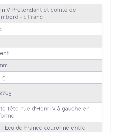
ri V Prétendant et comte de
mbord - 1 Franc
1
ent
 mm
1 g
2705
te tête nue d'Henri V à gauche en
forme
 | Écu de France couronné entre