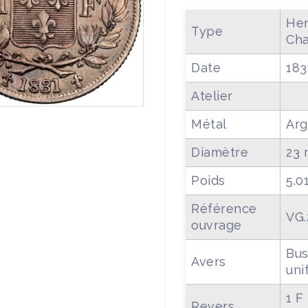
Hen
Type
Cha
Date
183
Atelier
Métal
Arg
Diamètre
23
Poids
5.0
Référence
VG.
ouvrage
Bus
Avers
uni
1 F
Revers