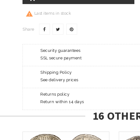

Last items in stock
Share
Security guarantees
SSL secure payment
Shipping Policy
See delivery prices
Returns policy
Return within 14 days
16 OTHE