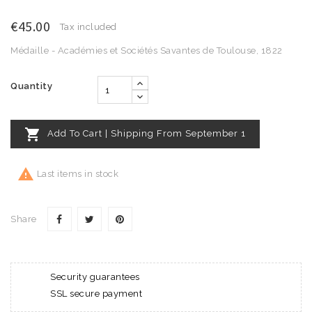
€45.00
Tax included
Médaille - Académies et Sociétés Savantes de Toulouse, 1822
Quantity

Add To Cart | Shipping From September 1

Last items in stock
Share
Security guarantees
SSL secure payment